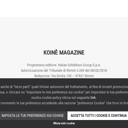
KOINÈ MAGAZINE
Proprietario/editore: Italian Exhibition Group S.p.A.
Autorizzazione del Tribunale di Rimini n.269 del 08/02/2018
Redazione: Via Emilia 155 – 47921 Rimini
Direttore responsabile: Elisabetta Vitali
 anche di “terze parti” quali titolari autonomi del trattamento, al fine di inviarti promozio
ua, o cliccare su “impostare le mie preferenze sui cookie” per impostare le tue preferenz
Contattaci:
nostra cookie policy clicca sul seguente
link
.
i momento le tue preferenze accedendo alla sezione “preferenze Cookie” che trovi in fond
PRIVACY POLICY
PREFERENZE COOKIE
IMPOSTA LE TUE PREFERENZE SUI COOKIE
ACCETTA TUTTI I COOKIE E CONTINUA
Rifiuta tutti i cookie