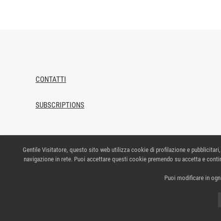
CONTATTI
SUBSCRIPTIONS
Gentile Visitatore, questo sito web utilizza cookie di profilazione e pubblicitari,
navigazione in rete. Puoi accettare questi cookie premendo su accetta e contin
Puoi modificare in ogn