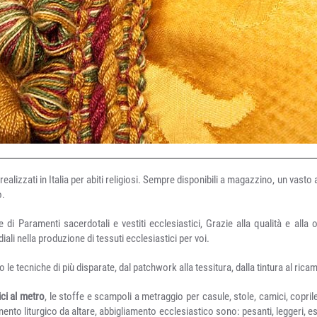
 realizzati in Italia per abiti religiosi. Sempre disponibili a magazzino, un vasto
o.
e di Paramenti sacerdotali e vestiti ecclesiastici, Grazie alla qualità e alla or
li nella produzione di tessuti ecclesiastici per voi.
o le tecniche di più disparate, dal patchwork alla tessitura, dalla tintura al rica
ici al metro
, le stoffe e scampoli a metraggio per casule, stole, camici, coprile
amento liturgico da altare, abbigliamento ecclesiastico sono: pesanti, leggeri, e