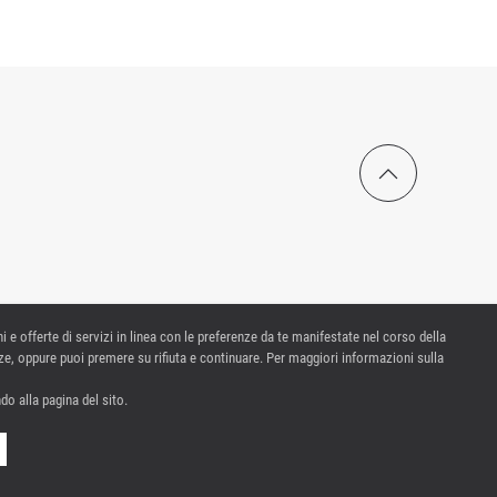
ni e offerte di servizi in linea con le preferenze da te manifestate nel corso della
e, oppure puoi premere su rifiuta e continuare. Per maggiori informazioni sulla
o alla pagina del sito.