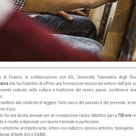
 di Firenze, in collaborazione con IUL, Università Telematica degli St
Sacra
che ha l’obiettivo di offrire una formazione teorica nel settore dell’arte s
ente radicato nella cultura e tradizione del nostro paese, costituisce una
no.
etterà allo studente di leggere l’arte sacra del passato e del presente, in te
one d’uso.
to ha una durata annuale per un complessivo carico didattico pari a
750 ore
co
 è rivolto a diplomati con laurea triennale in particolare:
e artistiche; architettoniche; lettere con indirizzo storico-artistico; teologiche.
demie di Belle Arti e DAMS.