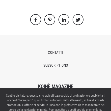
CONTATTI
SUBSCRIPTIONS
KOINÈ MAGAZINE
Gentile Visitatore, questo sito web utilizza cookie di profilazione e pubblicitari,
Proprietario/editore: Italian Exhibition Group S.p.A.
anche di “terze parti” quali titolari autonomi del trattamento, al fine di inviarti
Autorizzazione del Tribunale di Rimini n.269 del 08/02/2018
promozioni e offerte di servizi in linea con le preferenze da te manifestate nel
Redazione: Via Emilia 155 – 47921 Rimini
corso della navigazione in rete. Puoi accettare questi cookie premendo su