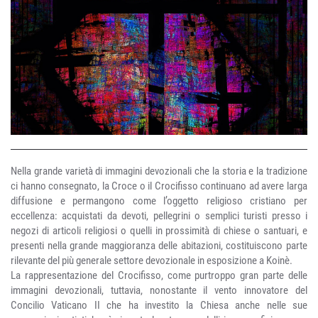
Nella grande varietà di immagini devozionali che la storia e la tradizione
ci hanno consegnato, la Croce o il Crocifisso continuano ad avere larga
diffusione e permangono come l’oggetto religioso cristiano per
eccellenza: acquistati da devoti, pellegrini o semplici turisti presso i
negozi di articoli religiosi o quelli in prossimità di chiese o santuari, e
presenti nella grande maggioranza delle abitazioni, costituiscono parte
rilevante del più generale settore devozionale in esposizione a Koinè.
La rappresentazione del Crocifisso, come purtroppo gran parte delle
immagini devozionali, tuttavia, nonostante il vento innovatore del
Concilio Vaticano II che ha investito la Chiesa anche nelle sue