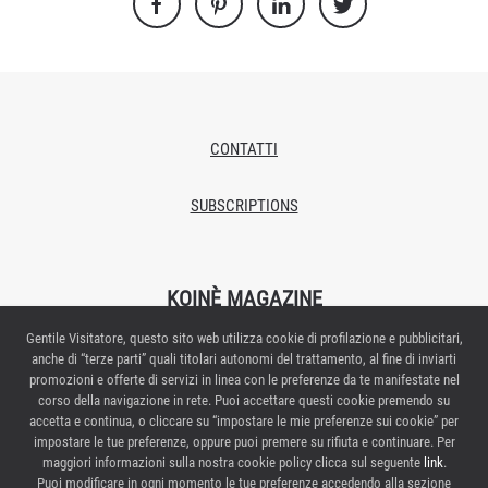
CONTATTI
SUBSCRIPTIONS
KOINÈ MAGAZINE
Gentile Visitatore, questo sito web utilizza cookie di profilazione e pubblicitari,
Proprietario/editore: Italian Exhibition Group S.p.A.
anche di “terze parti” quali titolari autonomi del trattamento, al fine di inviarti
Autorizzazione del Tribunale di Rimini n.269 del 08/02/2018
promozioni e offerte di servizi in linea con le preferenze da te manifestate nel
Redazione: Via Emilia 155 – 47921 Rimini
corso della navigazione in rete. Puoi accettare questi cookie premendo su
Direttore responsabile: Elisabetta Vitali
accetta e continua, o cliccare su “impostare le mie preferenze sui cookie” per
impostare le tue preferenze, oppure puoi premere su rifiuta e continuare. Per
Contattaci:
maggiori informazioni sulla nostra cookie policy clicca sul seguente
link
.
Puoi modificare in ogni momento le tue preferenze accedendo alla sezione