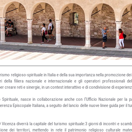
rismo religioso-spirituale in Italia e della sua importanza nella promozione dei t
tori della filiera nazionale e internazionale e gli operatori professionali d
 creare reti e sinergie, in un contest interattivo e di condivisione di esperienz
 Spirituale, nasce in collaborazione anche con l’Ufficio Nazionale per la p
renza Episcopale Italiana, a seguito del lancio delle nuove linee guida per il t
 Vicenza diverrà la capitale del turismo spirituale:3 giorni di incontri e scam
one dei territori, mettendo in rete il patrimonio religioso culturale mater