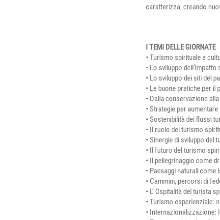
caratterizza, creando nuov
I TEMI DELLE GIORNATE
• Turismo spirituale e cult
• Lo sviluppo dell’impatto
• Lo sviluppo dei siti del 
• Le buone pratiche per il 
• Dalla conservazione alla
• Strategie per aumentare l’
• Sostenibilità dei flussi tu
• Il ruolo del turismo spiri
• Sinergie di sviluppo del t
• Il futuro del turismo spi
• Il pellegrinaggio come dri
• Paesaggi naturali come is
• Cammini, percorsi di fede,
• L’ Ospitalità del turista s
• Turismo esperienziale: n
• Internazionalizzazione: 