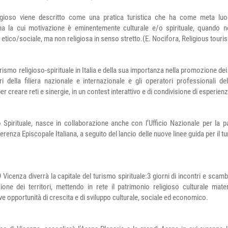
ligioso viene descritto come una pratica turistica che ha come meta lu
a la cui motivazione è eminentemente culturale e/o spirituale, quando n
re etico/sociale, ma non religiosa in senso stretto.(E. Nocifora, Religious tour
rismo religioso-spirituale in Italia e della sua importanza nella promozione dei t
tori della filiera nazionale e internazionale e gli operatori professionali d
 creare reti e sinergie, in un contest interattivo e di condivisione di esperienz
 Spirituale, nasce in collaborazione anche con l’Ufficio Nazionale per la p
renza Episcopale Italiana, a seguito del lancio delle nuove linee guida per il t
 Vicenza diverrà la capitale del turismo spirituale:3 giorni di incontri e scam
one dei territori, mettendo in rete il patrimonio religioso culturale mater
e opportunità di crescita e di sviluppo culturale, sociale ed economico.