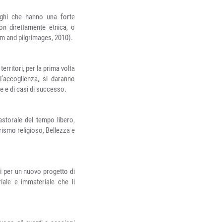
oghi che hanno una forte
on direttamente etnica, o
ism and pilgrimages, 2010).
erritori, per la prima volta
ell’accoglienza, si daranno
e e di casi di successo.
astorale del tempo libero,
urismo religioso, Bellezza e
bi per un nuovo progetto di
iale e immateriale che li