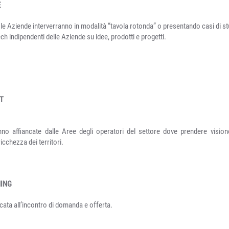
E
e Aziende interverranno in modalità “tavola rotonda” o presentando casi di st
indipendenti delle Aziende su idee, prodotti e progetti.
NT
o affiancate dalle Aree degli operatori del settore dove prendere visio
ricchezza dei territori.
HING
cata all’incontro di domanda e offerta.