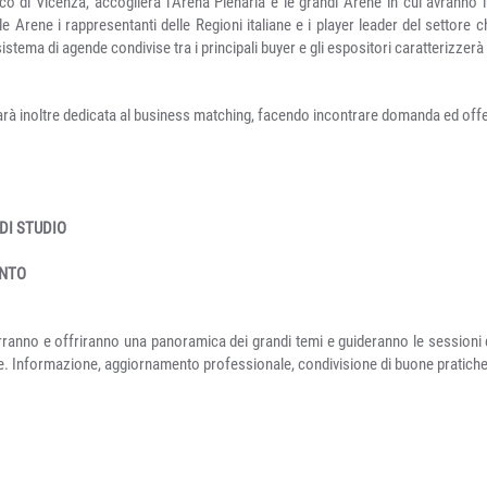
ico di Vicenza, accoglierà l’Arena Plenaria e le grandi Arene in cui avranno 
le Arene i rappresentanti delle Regioni italiane e i player leader del settore c
sistema di agende condivise tra i principali buyer e gli espositori caratterizzerà 
rà inoltre dedicata al business matching, facendo incontrare domanda ed offert
DI STUDIO
ENTO
durranno e offriranno una panoramica dei grandi temi e guideranno le sessioni 
ore. Informazione, aggiornamento professionale, condivisione di buone pratiche