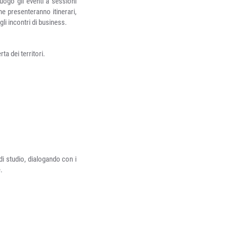
luogo gli eventi a sessioni
he presenteranno itinerari,
gli incontri di business.
a dei territori.
di studio, dialogando con i
.