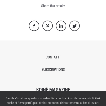
Share this article:
CONTATTI
SUBSCRIPTIONS
KOINÈ MAGAZINE
Gentile Visitatore, questo sito web utilizza cookie di profilazione e pubblicitari,
Proprietario/editore: Italian Exhibition Group S.p.A.
anche di “terze parti” quali titolari autonomi del trattamento, al fine di inviarti
Autorizzazione del Tribunale di Rimini n.269 del 08/02/2018