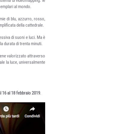
istema di videomapping: le
esemplari al mondo.
mie di blu, azzurro, rosso,
lificata della cattedrale.
essiva di suoni e luci. Ma è
a durata di trenta minuti.
iene valorizzato attraverso
ale la luce, universalmente
l 16 al 18 febbraio 2019
.