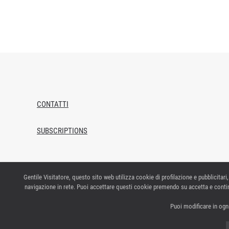
CONTATTI
SUBSCRIPTIONS
Gentile Visitatore, questo sito web utilizza cookie di profilazione e pubblicitari,
navigazione in rete. Puoi accettare questi cookie premendo su accetta e contin
Puoi modificare in ogn