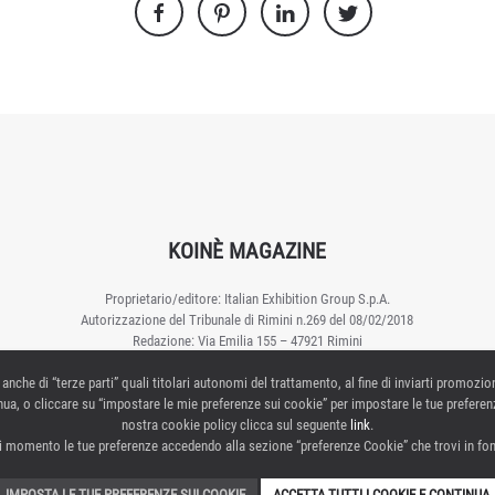
KOINÈ MAGAZINE
Proprietario/editore: Italian Exhibition Group S.p.A.
Autorizzazione del Tribunale di Rimini n.269 del 08/02/2018
Redazione: Via Emilia 155 – 47921 Rimini
Direttore responsabile: Elisabetta Vitali
 anche di “terze parti” quali titolari autonomi del trattamento, al fine di inviarti promozio
ua, o cliccare su “impostare le mie preferenze sui cookie” per impostare le tue preferenz
Contattaci:
nostra cookie policy clicca sul seguente
link
.
i momento le tue preferenze accedendo alla sezione “preferenze Cookie” che trovi in fond
PRIVACY POLICY
PREFERENZE COOKIE
IMPOSTA LE TUE PREFERENZE SUI COOKIE
ACCETTA TUTTI I COOKIE E CONTINUA