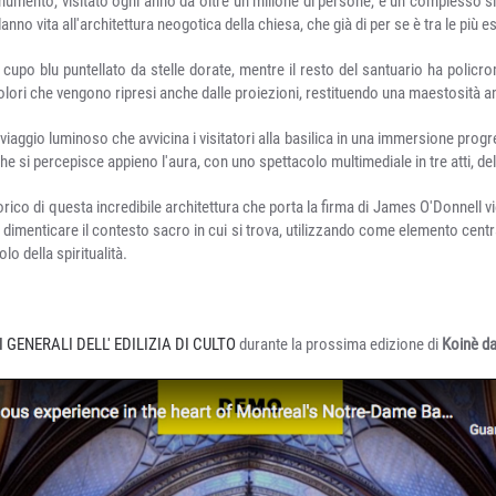
numento, visitato ogni anno da oltre un milione di persone, è un complesso s
nno vita all'architettura neogotica della chiesa, che già di per se è tra le più 
un cupo blu puntellato da stelle dorate, mentre il resto del santuario ha policro
lori che vengono ripresi anche dalle proiezioni, restituendo una maestosità amp
viaggio luminoso che avvicina i visitatori alla basilica in una immersione progr
 si percepisce appieno l'aura, con uno spettacolo multimediale in tre atti, dell
rico di questa incredibile architettura che porta la firma di James O'Donnell v
dimenticare il contesto sacro in cui si trova, utilizzando come elemento centr
o della spiritualità.
I GENERALI DELL' EDILIZIA DI CULTO
durante la prossima edizione di
Koinè da