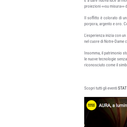
E a dare nuova luce al mo
proiezioni ««su misura»» da
Il soffitto è colorato di 
porpora, argento e oro. Co
L'esperienza inizia con un 
nel cuore di Notre-Dame che
Insomma, il patrimonio sto
le nuove tecnologie senza 
riconosciuto come il simbol
Scopri tutti gli eventi
STAT