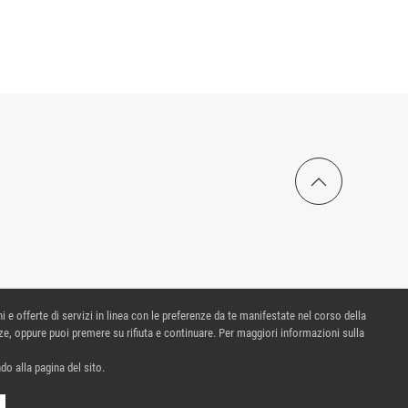
ni e offerte di servizi in linea con le preferenze da te manifestate nel corso della
e, oppure puoi premere su rifiuta e continuare. Per maggiori informazioni sulla
o alla pagina del sito.