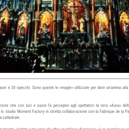
4 laser e 20 specchi. Sono queste le «magie» utilizzate per dare un'anima alla
azione che con luci e suoni fa percepire agli spettatori la vera «Aura» del
 lo studio Moment Factory in stretta collaborazione con la Fabrique de la P
la cattedrale.