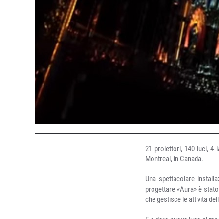
21 proiettori, 140 luci, 
Montreal, in Canada.
Una spettacolare install
progettare «Aura» è stato
che gestisce le attività del