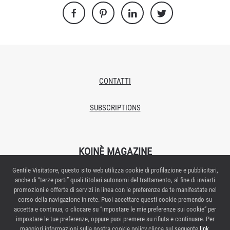
CONTATTI
SUBSCRIPTIONS
KOINÈ MAGAZINE
Gentile Visitatore, questo sito web utilizza cookie di profilazione e pubblicitari,
Proprietario/editore: Italian Exhibition Group S.p.A.
anche di “terze parti” quali titolari autonomi del trattamento, al fine di inviarti
Autorizzazione del Tribunale di Rimini n.269 del 08/02/2018
promozioni e offerte di servizi in linea con le preferenze da te manifestate nel
Redazione: Via Emilia 155 – 47921 Rimini
corso della navigazione in rete. Puoi accettare questi cookie premendo su
Direttore responsabile: Elisabetta Vitali
accetta e continua, o cliccare su “impostare le mie preferenze sui cookie” per
impostare le tue preferenze, oppure puoi premere su rifiuta e continuare. Per
Contattaci:
maggiori informazioni sulla nostra cookie policy clicca sul seguente
link
.