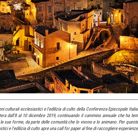
eni culturali ecclesiastici e l'edilizia di culto della Conferenza Episcopale It
tera dall’8 al 10 dicembre 2019, continuando il cammino annuale che ha tema
e le sue forme, da parte delle comunità che lo vivono e lo animano. Per queste f
astici e l'edilizia di culto apre una call for paper al fine di raccogliere esperien