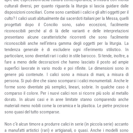
culturali diversi, per quanto riguarda la liturgia si lascia guidare dalle
disposizioni conciliari. Come sono cambiati i calici e gli altri oggetti per il
culto? I calici usati abitualmente dai sacerdoti italiani per la Messa, quelli
progettati dopo il Concilio sono, salvo eccezioni, facilmente
riconoscibili perché al di là delle varianti e delle interpretazioni
presentano alcune caratteristiche ricorrenti che sono facilmente
riconoscibili anche nell’intera gamma degli oggetti per la liturgia. La
tendenza generale è di escludere ogni riferimento stilistico. In
particolare, sono diventati rari i calici in stile barocco. Si tende, inoltre, a
fare a meno delle decorazioni che hanno lasciato il posto ad ampie
superfici lavorate in vario modo e poi rifinite. Le dimensioni sono in
genere più contenute. I calici sono a misura di mani, a misura di
persona. Si può dire che siano scomparsi i calici monumentali. Anche le
forme sono diventate più semplici, lineari, sobrie. In qualche caso è
comparso il colore. Per i nuovi calici non si ricorre più solo al metallo
dorato. In alcuni casi e in aree limitate stanno comparendo anche
materiali meno nobili come la ceramica e la plastica. Le pietre preziose
sono quasi del tutto scomparse.
Non c’è alcun timore a produrre calici in serie (in piccola serie) accanto
a manufatti artistici (rari) e artigianali, o quasi. Anche i modelli sono