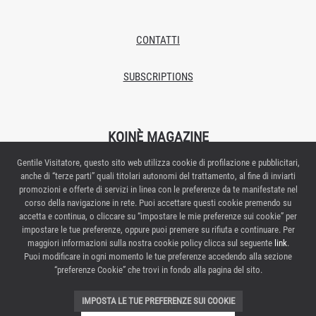
CONTATTI
SUBSCRIPTIONS
KOINÈ MAGAZINE
Gentile Visitatore, questo sito web utilizza cookie di profilazione e pubblicitari,
Proprietario/editore: Italian Exhibition Group S.p.A.
anche di “terze parti” quali titolari autonomi del trattamento, al fine di inviarti
Autorizzazione del Tribunale di Rimini n.269 del 08/02/2018
promozioni e offerte di servizi in linea con le preferenze da te manifestate nel
Redazione: Via Emilia 155 – 47921 Rimini
corso della navigazione in rete. Puoi accettare questi cookie premendo su
Direttore responsabile: Elisabetta Vitali
accetta e continua, o cliccare su “impostare le mie preferenze sui cookie” per
impostare le tue preferenze, oppure puoi premere su rifiuta e continuare. Per
Contattaci:
maggiori informazioni sulla nostra cookie policy clicca sul seguente
link
.
Puoi modificare in ogni momento le tue preferenze accedendo alla sezione
PRIVACY POLICY
“preferenze Cookie” che trovi in fondo alla pagina del sito.
PREFERENZE COOKIE
IMPOSTA LE TUE PREFERENZE SUI COOKIE