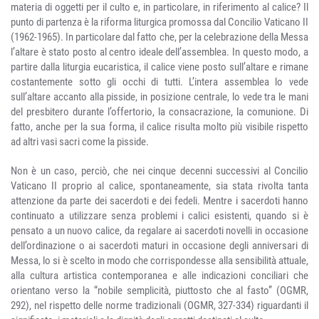
materia di oggetti per il culto e, in particolare, in riferimento al calice? Il
punto di partenza è la riforma liturgica promossa dal Concilio Vaticano II
(1962-1965). In particolare dal fatto che, per la celebrazione della Messa
l’altare è stato posto al centro ideale dell’assemblea. In questo modo, a
partire dalla liturgia eucaristica, il calice viene posto sull’altare e rimane
costantemente sotto gli occhi di tutti. L’intera assemblea lo vede
sull’altare accanto alla pisside, in posizione centrale, lo vede tra le mani
del presbitero durante l’offertorio, la consacrazione, la comunione. Di
fatto, anche per la sua forma, il calice risulta molto più visibile rispetto
ad altri vasi sacri come la pisside.
Non è un caso, perciò, che nei cinque decenni successivi al Concilio
Vaticano II proprio al calice, spontaneamente, sia stata rivolta tanta
attenzione da parte dei sacerdoti e dei fedeli. Mentre i sacerdoti hanno
continuato a utilizzare senza problemi i calici esistenti, quando si è
pensato a un nuovo calice, da regalare ai sacerdoti novelli in occasione
dell’ordinazione o ai sacerdoti maturi in occasione degli anniversari di
Messa, lo si è scelto in modo che corrispondesse alla sensibilità attuale,
alla cultura artistica contemporanea e alle indicazioni conciliari che
orientano verso la “nobile semplicità, piuttosto che al fasto” (OGMR,
292), nel rispetto delle norme tradizionali (OGMR, 327-334) riguardanti il