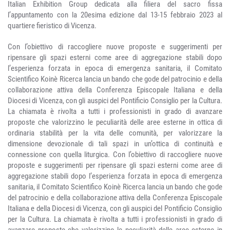
Italian Exhibition Group dedicata alla filiera del sacro fissa
l’appuntamento con la 20esima edizione dal 13-15 febbraio 2023 al
quartiere fieristico di Vicenza.
Con l’obiettivo di raccogliere nuove proposte e suggerimenti per
ripensare gli spazi esterni come aree di aggregazione stabili dopo
l’esperienza forzata in epoca di emergenza sanitaria, il Comitato
Scientifico Koinè Ricerca lancia un bando che gode del patrocinio e della
collaborazione attiva della Conferenza Episcopale Italiana e della
Diocesi di Vicenza, con gli auspici del Pontificio Consiglio per la Cultura.
La chiamata è rivolta a tutti i professionisti in grado di avanzare
proposte che valorizzino le peculiarità delle aree esterne in ottica di
ordinaria stabilità per la vita delle comunità, per valorizzare la
dimensione devozionale di tali spazi in un’ottica di continuità e
connessione con quella liturgica. Con l’obiettivo di raccogliere nuove
proposte e suggerimenti per ripensare gli spazi esterni come aree di
aggregazione stabili dopo l’esperienza forzata in epoca di emergenza
sanitaria, il Comitato Scientifico Koinè Ricerca lancia un bando che gode
del patrocinio e della collaborazione attiva della Conferenza Episcopale
Italiana e della Diocesi di Vicenza, con gli auspici del Pontificio Consiglio
per la Cultura. La chiamata è rivolta a tutti i professionisti in grado di
avanzare proposte che valorizzino le peculiarità delle aree esterne in