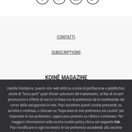
CONTATTI
SUBSCRIPTIONS
KOINÈ MAGAZINE
Gentile Visitatore, questo sito web utilizza cookie di profilazione e pubblicitari,
Proprietario/editore: Italian Exhibition Group S.p.A.
anche di “terze parti” quali titolari autonomi del trattamento, al fine di inviarti
Autorizzazione del Tribunale di Rimini n.269 del 08/02/2018
promozioni e offerte di servizi in linea con le preferenze da te manifestate nel
Redazione: Via Emilia 155 – 47921 Rimini
corso della navigazione in rete. Puoi accettare questi cookie premendo su
Direttore responsabile: Elisabetta Vitali
accetta e continua, o cliccare su “impostare le mie preferenze sui cookie” per
impostare le tue preferenze, oppure puoi premere su rifiuta e continuare. Per
Contattaci:
maggiori informazioni sulla nostra cookie policy clicca sul seguente
link
.
Puoi modificare in ogni momento le tue preferenze accedendo alla sezione
PRIVACY POLICY