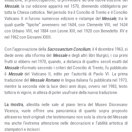
Messale
, la cui edizione apparirà nel 1570, divenendo obbligatoria per
tutta la Chiesa cattolica. Nel periodo tra il Concilio di Trento e il Concilio
Vaticano II vi furono numerose edizioni e ristampe del
Messale
, tra le
quali quelle “tipiche” avvennero nel 1604, con Clemente VIII, nel 1634
con Urbano VIII, nel 1884 con Leone XIII, nel 1920 con Benedetto XV e
nel 1962 con Giovanni XXIII.
Con l’approvazione della
Sacrosanctum Concilium
, il 4 dicembre 1963, si
diede avvio alla riforma del
Messale
e degli altri libri liturgici, i cui primi
frutti si ebbero nel 1970, quando, a distanza di quattro secoli esatti dal
Messale
riformato secondo i criteri del Concilio di Trento, fu pubblicato
il
Messale
del Vaticano II, edito per l’autorità di Paolo VI. La prima
traduzione del
Messale Romano
in lingua italiana fu pubblicata nel 1973,
mentre la seconda vide la luce dieci anni dopo, ovvero nel 1983, testo
tuttora in vigore, in attesa di poter usufruire della nuova traduzione.
La mostra
, allestita nelle sale al piano terra del Museo Diocesano
Vicenza, vuole offrire una panoramica di quanto sopra proposto
attraverso testi originali che testimoniano non solo la storia del Messale
ma anche l’estrema attenzione nelle decorazioni e l’abilità artistica di
stampatori e incisori.