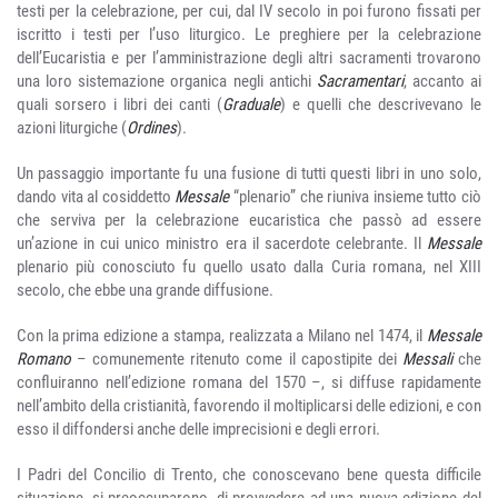
testi per la celebrazione, per cui, dal IV secolo in poi furono fissati per
iscritto i testi per l’uso liturgico. Le preghiere per la celebrazione
dell’Eucaristia e per l’amministrazione degli altri sacramenti trovarono
una loro sistemazione organica negli antichi
Sacramentari
, accanto ai
quali sorsero i libri dei canti (
Graduale
) e quelli che descrivevano le
azioni liturgiche (
Ordines
).
Un passaggio importante fu una fusione di tutti questi libri in uno solo,
dando vita al cosiddetto
Messale
“plenario” che riuniva insieme tutto ciò
che serviva per la celebrazione eucaristica che passò ad essere
un’azione in cui unico ministro era il sacerdote celebrante. Il
Messale
plenario più conosciuto fu quello usato dalla Curia romana, nel XIII
secolo, che ebbe una grande diffusione.
Con la prima edizione a stampa, realizzata a Milano nel 1474, il
Messale
Romano
– comunemente ritenuto come il capostipite dei
Messali
che
confluiranno nell’edizione romana del 1570 –, si diffuse rapidamente
nell’ambito della cristianità, favorendo il moltiplicarsi delle edizioni, e con
esso il diffondersi anche delle imprecisioni e degli errori.
I Padri del Concilio di Trento, che conoscevano bene questa difficile
situazione, si preoccuparono, di provvedere ad una nuova edizione del